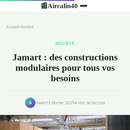
Aircalin40
📰
Accueil
›
Société
SOCIÉTÉ
Jamart : des constructions
modulaires pour tous vos
besoins
Owen
13 février 2025
4 min de lecture
O