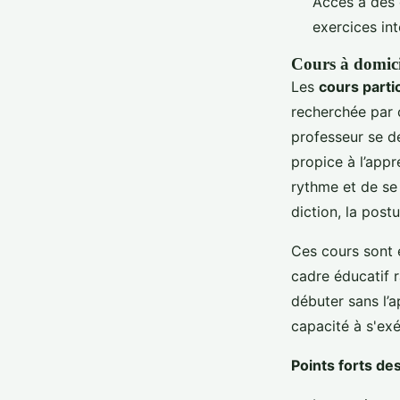
Accès à des 
exercices in
Cours à domicil
Les
cours parti
recherchée par 
professeur se d
propice à l’appr
rythme et de se 
diction, la post
Ces cours sont 
cadre éducatif r
débuter sans l’
capacité à s'exé
Points forts des