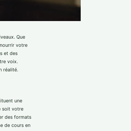
niveaux. Que
ourrir votre
s et des
re voix.
 réalité.
tituent une
 soit votre
er des formats
sse de cours en