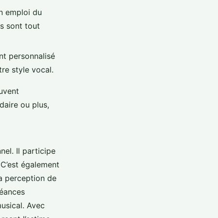
un emploi du
s sont tout
nt personnalisé
re style vocal.
euvent
aire ou plus,
el. Il participe
. C’est également
la perception de
séances
usical. Avec