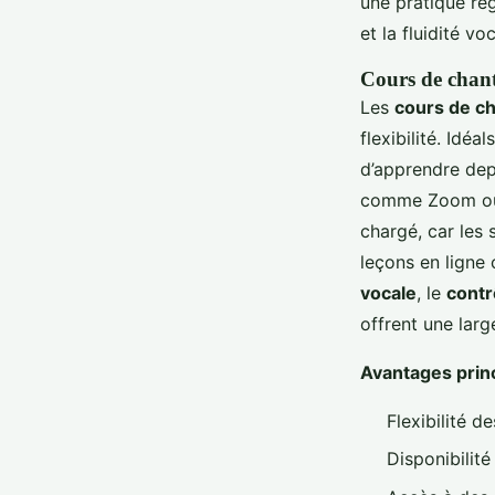
une pratique rég
et la fluidité vo
Cours de chant
Les
cours de ch
flexibilité. Idé
d’apprendre dep
comme Zoom ou 
chargé, car les 
leçons en ligne
vocale
, le
contr
offrent une larg
Avantages princ
Flexibilité de
Disponibilit