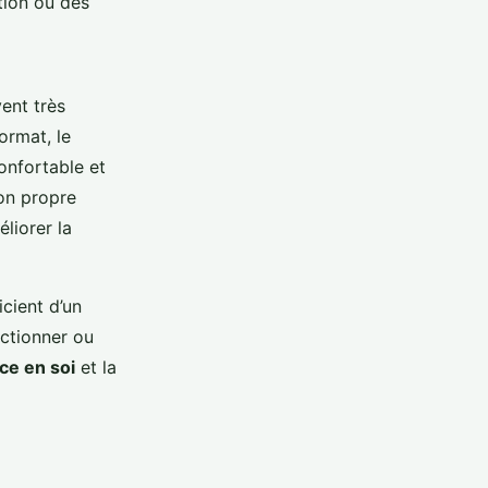
tion ou des
ent très
ormat, le
onfortable et
son propre
éliorer la
cient d’un
ectionner ou
ce en soi
et la