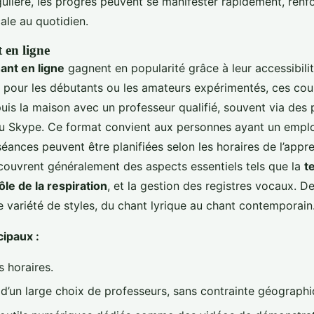
ulière, les progrès peuvent se manifester rapidement, renfo
cale au quotidien.
 en ligne
ant en ligne
gagnent en popularité grâce à leur accessibilit
als pour les débutants ou les amateurs expérimentés, ces co
uis la maison avec un professeur qualifié, souvent via des
Skype. Ce format convient aux personnes ayant un empl
séances peuvent être planifiées selon les horaires de l’appr
 couvrent généralement des aspects essentiels tels que la
t
ôle de la respiration
, et la gestion des registres vocaux. D
e variété de styles, du chant lyrique au chant contemporain
ipaux :
s horaires.
é d’un large choix de professeurs, sans contrainte géographi