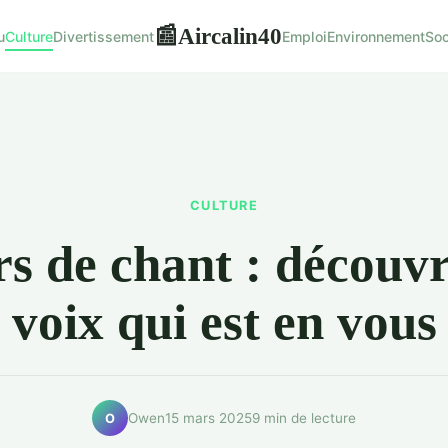
Aircalin40
📰
u
Culture
Divertissement
Emploi
Environnement
Soc
CULTURE
s de chant : découvr
voix qui est en vous
Owen
15 mars 2025
9 min de lecture
O