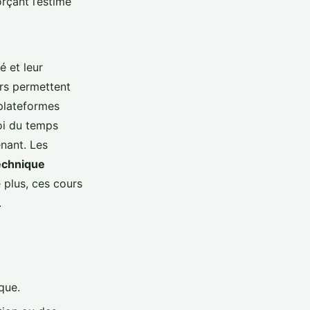
rçant l’estime
é et leur
urs permettent
 plateformes
oi du temps
enant. Les
echnique
e plus, ces cours
.
que.